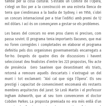
també per la cosa cultural. S’establí un Comitè de l’Òpera,
s’elegí un lloc per a la construcció en una estreta llenca de
terra que s’endinsava a la badia de Sydney, i en 1956, s’obri
un concurs internacional per a triar l’edifici amb premi de 12
mil dòlars. I ací és on començaren a gestar-se els problemes.
Les bases del concurs no eren prou clares ni precises, com
passa sovint. El programa tenia importants llacunes, que mai
no foren corregides i completades en elaborar el programa
definitiu pels dos organismes governamentals encarregats a
fer-ho. Després de quatre dies de discussions i havent
seleccionat deu finalistes d’entre les 223 propostes, féu acte
de presència Eero Saarinen que desestimant els triats,
retornà a remoure aquells descartats i n’extragué un del
munt i tot exclamant: “Així cal que siga l’Òpera”. Els seu
prestigi i capacitat de convenciment encomanà els restants
membres arquitectes del jurat: Sir Lesli Martin i el professor
Ingham Ashworth, que al seu torn convenceren el doctor
Cobden Parkes. La proposta premiada no era més enllà d’un