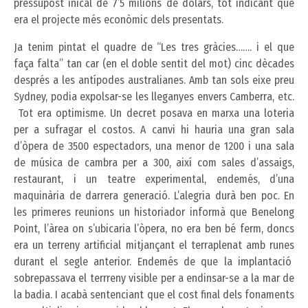
pressupost inical de 7’5 milions de dòlars, tot indicant que
era el projecte més econòmic dels presentats.
Ja tenim pintat el quadre de “Les tres gràcies……. i el que
faça falta” tan car (en el doble sentit del mot) cinc dècades
després a les antípodes australianes. Amb tan sols eixe preu
Sydney, podia expolsar-se les lleganyes envers Camberra, etc.
Tot era optimisme. Un decret posava en marxa una loteria
per a sufragar el costos. A canvi hi hauria una gran sala
d’òpera de 3500 espectadors, una menor de 1200 i una sala
de música de cambra per a 300, així com sales d’assaigs,
restaurant, i un teatre experimental, endemés, d’una
maquinària de darrera generació. L’alegria durà ben poc. En
les primeres reunions un historiador informà que Benelong
Point, l’àrea on s’ubicaria l’òpera, no era ben bé ferm, doncs
era un terreny artificial mitjançant el terraplenat amb runes
durant el segle anterior. Endemés de que la implantació
sobrepassava el terrreny visible per a endinsar-se a la mar de
la badia. I acabà sentenciant que el cost final dels fonaments