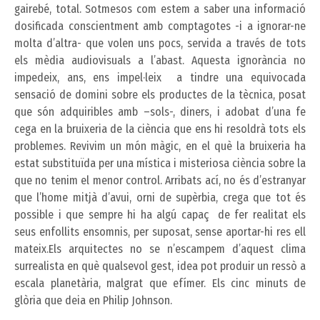
gairebé, total. Sotmesos com estem a saber una informació
dosificada conscientment amb comptagotes -i a ignorar-ne
molta d’altra- que volen uns pocs, servida a través de tots
els mèdia audiovisuals a l’abast. Aquesta ignorància no
impedeix, ans, ens impel·leix a tindre una equivocada
sensació de domini sobre els productes de la tècnica, posat
que són adquiribles amb –sols-, diners, i adobat d’una fe
cega en la bruixeria de la ciència que ens hi resoldrà tots els
problemes. Revivim un món màgic, en el què la bruixeria ha
estat substituïda per una mística i misteriosa ciència sobre la
que no tenim el menor control. Arribats ací, no és d’estranyar
que l’home mitjà d’avui, orni de supèrbia, crega que tot és
possible i que sempre hi ha algú capaç de fer realitat els
seus enfollits ensomnis, per suposat, sense aportar-hi res ell
mateix.Els arquitectes no se n’escampem d’aquest clima
surrealista en què qualsevol gest, idea pot produir un ressò a
escala planetària, malgrat que efímer. Els cinc minuts de
glòria que deia en Philip Johnson.