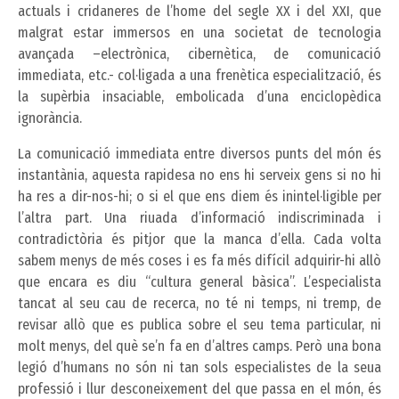
actuals i cridaneres de l’home del segle XX i del XXI, que
malgrat estar immersos en una societat de tecnologia
avançada –electrònica, cibernètica, de comunicació
immediata, etc.- col·ligada a una frenètica especialització, és
la supèrbia insaciable, embolicada d’una enciclopèdica
ignorància.
La comunicació immediata entre diversos punts del món és
instantània, aquesta rapidesa no ens hi serveix gens si no hi
ha res a dir-nos-hi; o si el que ens diem és inintel·ligible per
l’altra part. Una riuada d’informació indiscriminada i
contradictòria és pitjor que la manca d’ella. Cada volta
sabem menys de més coses i es fa més difícil adquirir-hi allò
que encara es diu “cultura general bàsica”. L’especialista
tancat al seu cau de recerca, no té ni temps, ni tremp, de
revisar allò que es publica sobre el seu tema particular, ni
molt menys, del què se’n fa en d’altres camps. Però una bona
legió d’humans no són ni tan sols especialistes de la seua
professió i llur desconeixement del que passa en el món, és