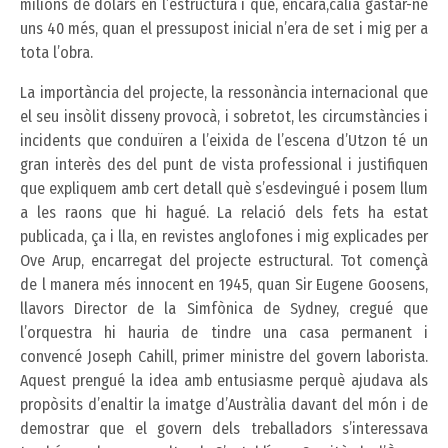
milions de dòlars en l’estructura i que, encara,calia gastar-ne
uns 40 més, quan el pressupost inicial n’era de set i mig per a
tota l’obra.
La importància del projecte, la ressonància internacional que
el seu insòlit disseny provocà, i sobretot, les circumstàncies i
incidents que conduïren a l’eixida de l’escena d’Utzon té un
gran interès des del punt de vista professional i justifiquen
que expliquem amb cert detall què s’esdevingué i posem llum
a les raons que hi hagué. La relació dels fets ha estat
publicada, ça i lla, en revistes anglofones i mig explicades per
Ove Arup, encarregat del projecte estructural. Tot començà
de l manera més innocent en 1945, quan Sir Eugene Goosens,
llavors Director de la Simfònica de Sydney, cregué que
l’orquestra hi hauria de tindre una casa permanent i
convencé Joseph Cahill, primer ministre del govern laborista.
Aquest prengué la idea amb entusiasme perquè ajudava als
propòsits d’enaltir la imatge d’Austràlia davant del món i de
demostrar que el govern dels treballadors s’interessava