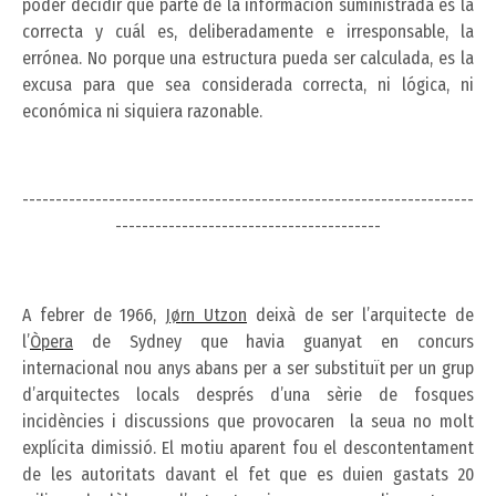
poder decidir qué parte de la información suministrada es la
correcta y cuál es, deliberadamente e irresponsable, la
errónea. No porque una estructura pueda ser calculada, es la
excusa para que sea considerada correcta, ni lógica, ni
económica ni siquiera razonable.
--------------------------------------------------------------------
----------------------------------------
A febrer de 1966,
J
ø
rn Utzon
deixà de ser l’arquitecte de
l’
Òpera
de Sydney que havia guanyat en concurs
internacional nou anys abans per a ser substituït per un grup
d’arquitectes locals després d’una sèrie de fosques
incidències i discussions que provocaren la seua no molt
explícita dimissió. El motiu aparent fou el descontentament
de les autoritats davant el fet que es duien gastats 20