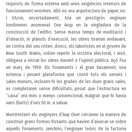
requisits de forma externa amb unes exigències interiors de
funcionament enormes. Allò no era arquitectura de paper, no.
I Utzon, encertadament, trià un prestigiós enginyer
londinenec anomenat Ove Arup en la singladura de la
construcció de l’edifici. Sense massa temps de meditació i
d’ideació, ni plànols d’execució, les obres tirarien endavant,
en contra del seu criteri, doncs, els laboristes en el govern de
New South Wales, volien repetir la victòria electoral, i això,
obligava a iniciar les obres davant e l’opinió pública. Açò fou
en març de 1959. Els fonaments i el gran basament, una
extensa i pesant plataforma que conté tots els serveis i
sales menors, incloent-hi les grades de les dues grans sales,
es completaren sense dificultats, posat que l’estructura en
“caixa” era més o menys convencional, malgrat que hi havia
vans (buits) d’uns 50 m. a salvar.
Mentrestant els enginyers d’Aup Over cercaven la manera de
construir grans formes flotants que havien d’aixecar-se sobre
aquells fonaments. Jenckins, l’enginyer teòric de la factoria