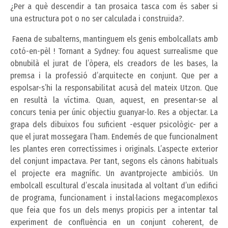
¿Per a què descendir a tan prosaica tasca com és saber si
una estructura pot o no ser calculada i construïda?.
Faena de subalterns, mantinguem els genis embolcallats amb
cotó-en-pèl ! Tornant a Sydney: fou aquest surrealisme que
obnubilà el jurat de l’òpera, els creadors de les bases, la
premsa i la professió d’arquitecte en conjunt. Que per a
espolsar-s’hi la responsabilitat acusà del mateix Utzon. Que
en resultà la víctima. Quan, aquest, en presentar-se al
concurs tenia per únic objectiu guanyar-lo. Res a objectar. La
grapa dels dibuixos fou suficient -esquer psicològic- per a
que el jurat mossegara l’ham. Endemés de que funcionalment
les plantes eren correctíssimes i originals. L’aspecte exterior
del conjunt impactava. Per tant, segons els cànons habituals
el projecte era magnífic. Un avantprojecte ambiciós. Un
embolcall escultural d’escala inusitada al voltant d’un edifici
de programa, funcionament i instal·lacions megacomplexos
que feia que fos un dels menys propicis per a intentar tal
experiment de confluència en un conjunt coherent, de