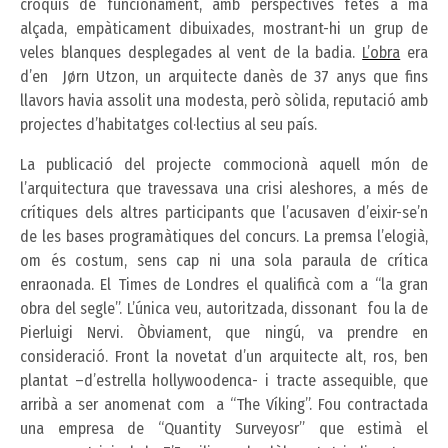
croquis de funcionament, amb perspectives fetes a mà
alçada, empàticament dibuixades, mostrant-hi un grup de
veles blanques desplegades al vent de la badia.
L’obra
era
d’en Jørn Utzon, un arquitecte danès de 37 anys que fins
llavors havia assolit una modesta, però sòlida, reputació amb
projectes d’habitatges col·lectius al seu país.
La publicació del projecte commocionà aquell món de
l’arquitectura que travessava una crisi aleshores, a més de
crítiques dels altres participants que l’acusaven d’eixir-se’n
de les bases programàtiques del concurs. La premsa l’elogià,
om és costum, sens cap ni una sola paraula de crítica
enraonada. El Times de Londres el qualificà com a “la gran
obra del segle”. L’única veu, autoritzada, dissonant fou la de
Pierluigi Nervi. Òbviament, que ningú, va prendre en
consideració. Front la novetat d’un arquitecte alt, ros, ben
plantat –d’estrella hollywoodenca- i tracte assequible, que
arribà a ser anomenat com a “The Víking”. Fou contractada
una empresa de “Quantity Surveyosr” que estimà el