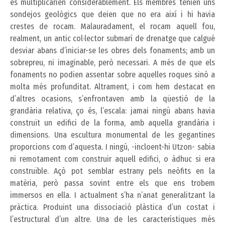
es multiplicarien considerablement. Els membres tenien uns
sondejos geològics que deien que no era així i hi havia
crestes de rocam. Malauradament, el rocam aquell fou,
realment, un antic col·lector submarí de drenatge que calgué
desviar abans d’iniciar-se les obres dels fonaments; amb un
sobrepreu, ni imaginable, però necessari. A més de que els
fonaments no podien assentar sobre aquelles roques sinó a
molta més profunditat. Altrament, i com hem destacat en
d’altres ocasions, s’enfrontaven amb la qüestió de la
grandària relativa, ço és, l’escala: jamai ningú abans havia
construït un edifici de la forma, amb aquella grandària i
dimensions. Una escultura monumental de les gegantines
proporcions com d’aquesta. I ningú, -incloent-hi Utzon- sabia
ni remotament com construir aquell edifici, o àdhuc si era
construïble. Açò pot semblar estrany pels neòfits en la
matèria, però passa sovint entre els que ens trobem
immersos en ella. I actualment s’ha n’anat generalitzant la
pràctica. Produint una dissociació plàstica d’un costat i
l’estructural d’un altre. Una de les característiques més