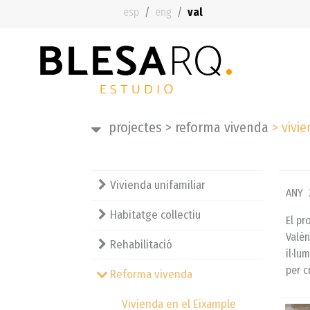
esp
eng
val
projectes
>
reforma vivenda
>
vivie
Vivienda unifamiliar
ANY 
Habitatge collectiu
El pr
Valèn
Rehabilitació
il·lu
per c
Reforma vivenda
Vivienda en el Eixample