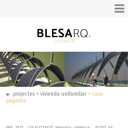
projectes
>
vivienda unifamiliar
>
casa
paiporta
ANY
2023 LOCALITZACIÓ Paiporta · València ESTAT En